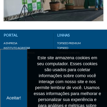
PORTAL
LINHAS
A EMPRESA
TOPSEED PREMIUM
INSTITUTO AGRISTAR
TOPSEED
DISTRIBUIDOR/REVENDA
TOPSEED GARDEN
Este site armazena cookies em
LINKS IMPORTANTES
SUPERSEED
CADASTRE-SE
seu computador. Esses cookies
MAPA DO SITE
são usados para coletar
informações sobre como você
interage com nosso site e nos
ATENDIMENTO
permite lembrar de você. Usamos
essas informações para melhorar e
CONTATO
Aceitar!
personalizar sua experiência e
CADASTRO
para análises e métricas sobre