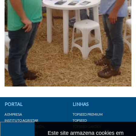
PORTAL
LINHAS
A EMPRESA
TOPSEED PREMIUM
INSTITUTO AGRISTAR
TOPSEED
DISTRIBUIDOR/REVENDA
TOPSEED GARDEN
Este site armazena cookies em
LINKS IMPORTANTES
SUPERSEED