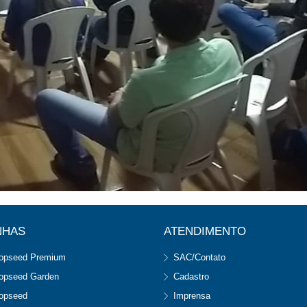
NHAS
ATENDIMENTO
opseed Premium
SAC/Contato
opseed Garden
Cadastro
opseed
Imprensa