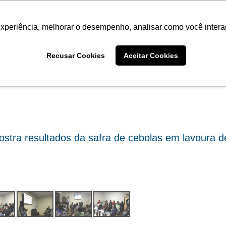
Termo de Conformidade
Informativo
Atendimento/SAC
experiência, melhorar o desempenho, analisar como você intera
AGRISTAR
INSTITUTO
NOT
Fotos
Recusar Cookies
Aceitar Cookies
tra resultados da safra de cebolas em lavoura d