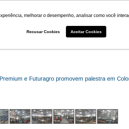
Termo de Conformidade
Informativo
Atendimento/SAC
experiência, melhorar o desempenho, analisar como você intera
AGRISTAR
INSTITUTO
NOT
Fotos
Recusar Cookies
Aceitar Cookies
Premium e Futuragro promovem palestra em Col