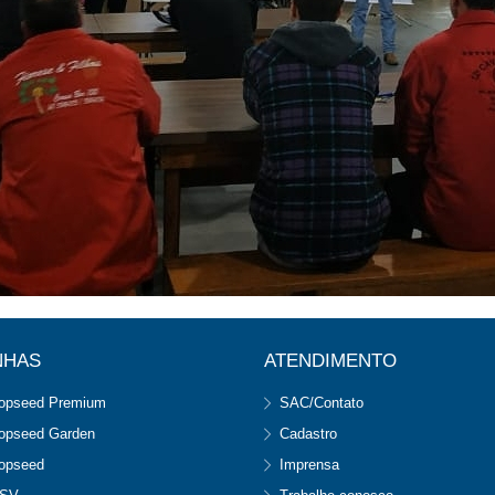
NHAS
ATENDIMENTO
opseed Premium
SAC/Contato
opseed Garden
Cadastro
opseed
Imprensa