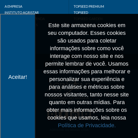
A EMPRESA
TOPSEED PREMIUM
INSTITUTO AGRISTAR
TOPSEED
DISTRIBUIDOR/REVENDA
TOPSEED GARDEN
Este site armazena cookies em
LINKS IMPORTANTES
SUPERSEED
CADASTRE-SE
seu computador. Esses cookies
MAPA DO SITE
são usados para coletar
informações sobre como você
interage com nosso site e nos
ATENDIMENTO
permite lembrar de você. Usamos
essas informações para melhorar e
CONTATO
Aceitar!
personalizar sua experiência e
CADASTRO
para análises e métricas sobre
IMPRENSA
nossos visitantes, tanto nesse site
TRABALHE CONOSCO
quanto em outras mídias. Para
obter mais informações sobre os
Matriz SP
cookies que usamos, leia nossa
+55 19 3514-7330
Política de Privacidade.
info@agristar.com.br
AGRISTAR DO BRASIL LTDA