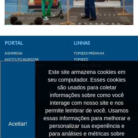
PORTAL
LINHAS
A EMPRESA
TOPSEED PREMIUM
INSTITUTO AGRISTAR
TOPSEED
DISTRIBUIDOR/REVENDA
TOPSEED GARDEN
Este site armazena cookies em
LINKS IMPORTANTES
SUPERSEED
CADASTRE-SE
seu computador. Esses cookies
MAPA DO SITE
são usados para coletar
informações sobre como você
interage com nosso site e nos
ATENDIMENTO
permite lembrar de você. Usamos
essas informações para melhorar e
CONTATO
Aceitar!
personalizar sua experiência e
CADASTRO
para análises e métricas sobre
IMPRENSA