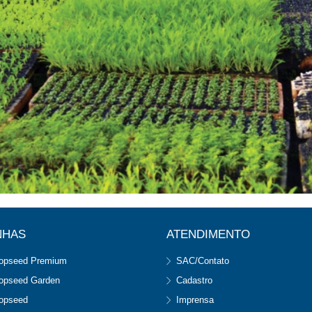
NHAS
ATENDIMENTO
opseed Premium
SAC/Contato
opseed Garden
Cadastro
opseed
Imprensa