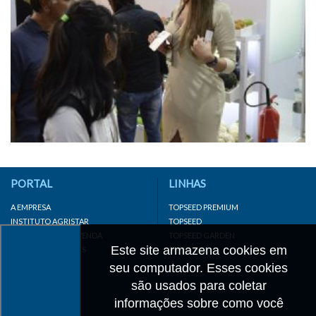
PORTAL
LINHAS
A EMPRESA
TOPSEED PREMIUM
INSTITUTO AGRISTAR
TOPSEED
DISTRIBUIDOR/REVENDA
TOPSEED GARDEN
Este site armazena cookies em
LINKS IMPORTANTES
SUPERSEED
CADASTRE-SE
seu computador. Esses cookies
MAPA DO SITE
são usados para coletar
informações sobre como você