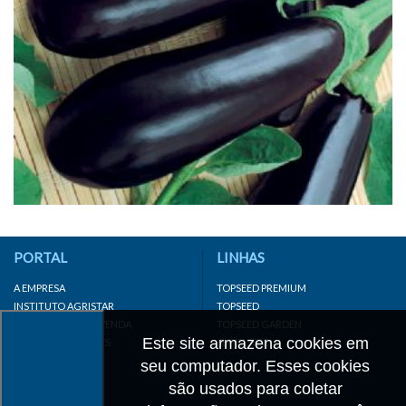
PORTAL
LINHAS
A EMPRESA
TOPSEED PREMIUM
INSTITUTO AGRISTAR
TOPSEED
DISTRIBUIDOR/REVENDA
TOPSEED GARDEN
Este site armazena cookies em
LINKS IMPORTANTES
SUPERSEED
CADASTRE-SE
seu computador. Esses cookies
MAPA DO SITE
são usados para coletar