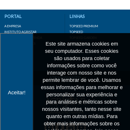
PORTAL
LINHAS
A EMPRESA
TOPSEED PREMIUM
INSTITUTO AGRISTAR
TOPSEED
DISTRIBUIDOR/REVENDA
TOPSEED GARDEN
Este site armazena cookies em
LINKS IMPORTANTES
SUPERSEED
CADASTRE-SE
seu computador. Esses cookies
MAPA DO SITE
são usados para coletar
informações sobre como você
interage com nosso site e nos
ATENDIMENTO
permite lembrar de você. Usamos
essas informações para melhorar e
CONTATO
Aceitar!
personalizar sua experiência e
CADASTRO
para análises e métricas sobre
IMPRENSA
nossos visitantes, tanto nesse site
TRABALHE CONOSCO
quanto em outras mídias. Para
obter mais informações sobre os
Matriz SP