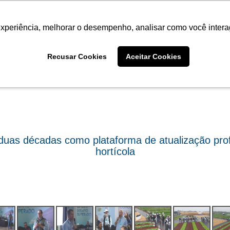
Termo de Conformidade
Informativo
Atendimento/SAC
experiência, melhorar o desempenho, analisar como você intera
AGRISTAR
INSTITUTO
NOT
Fotos
Recusar Cookies
Aceitar Cookies
duas décadas como plataforma de atualização profi
hortícola