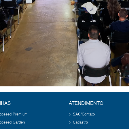
NHAS
ATENDIMENTO
opseed Premium
SAC/Contato
opseed Garden
Cadastro