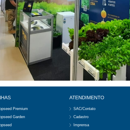
NHAS
ATENDIMENTO
opseed Premium
SAC/Contato
opseed Garden
Cadastro
opseed
Imprensa