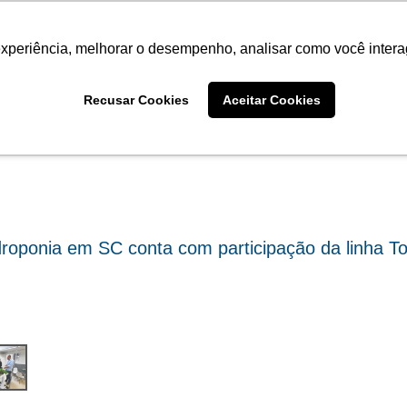
Termo de Conformidade
Informativo
Atendimento/SAC
experiência, melhorar o desempenho, analisar como você intera
AGRISTAR
INSTITUTO
NOT
Fotos
Recusar Cookies
Aceitar Cookies
droponia em SC conta com participação da linha 