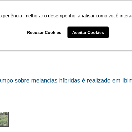
Termo de Conformidade
Informativo
Atendimento/SAC
experiência, melhorar o desempenho, analisar como você intera
AGRISTAR
INSTITUTO
NOT
Fotos
Recusar Cookies
Aceitar Cookies
ampo sobre melancias híbridas é realizado em Ibim