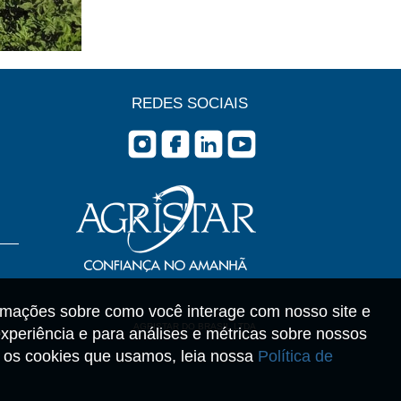
REDES SOCIAIS
rmações sobre como você interage com nosso site e
AGRISTAR DO BRASIL LTDA
xperiência e para análises e métricas sobre nossos
re os cookies que usamos, leia nossa
Política de