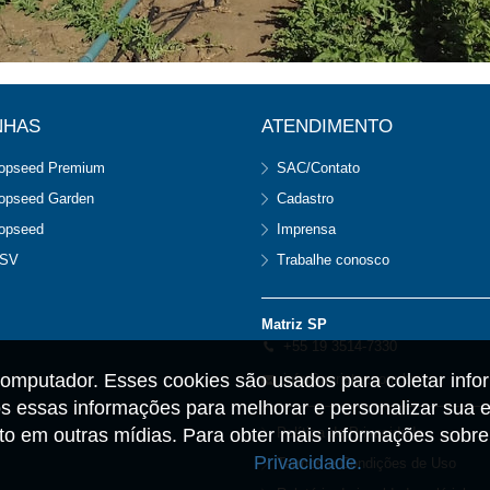
NHAS
ATENDIMENTO
opseed Premium
SAC/Contato
opseed Garden
Cadastro
opseed
Imprensa
SV
Trabalhe conosco
Matriz SP
+55 19 3514-7330
omputador. Esses cookies são usados para coletar info
info@agristar.com.br
 essas informações para melhorar e personalizar sua e
anto em outras mídias. Para obter mais informações sob
Política de Privacidade
Privacidade.
Termos e Condições de Uso