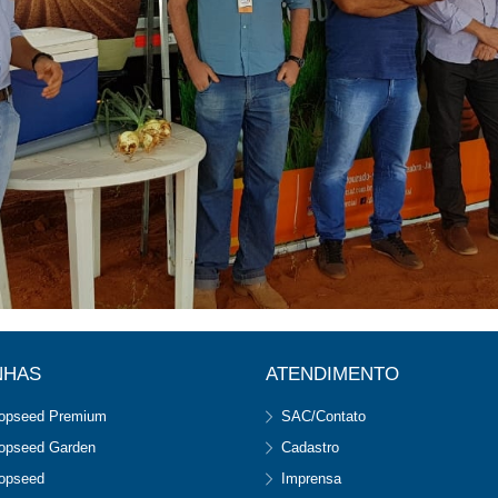
NHAS
ATENDIMENTO
opseed Premium
SAC/Contato
opseed Garden
Cadastro
opseed
Imprensa