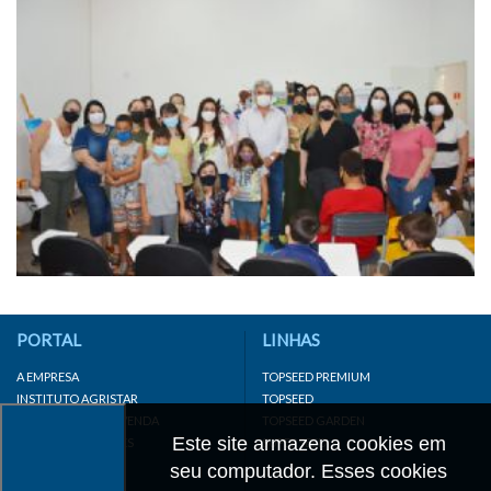
PORTAL
LINHAS
A EMPRESA
TOPSEED PREMIUM
INSTITUTO AGRISTAR
TOPSEED
DISTRIBUIDOR/REVENDA
TOPSEED GARDEN
Este site armazena cookies em
LINKS IMPORTANTES
SUPERSEED
CADASTRE-SE
seu computador. Esses cookies
MAPA DO SITE