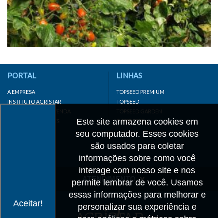
PORTAL
LINHAS
A EMPRESA
TOPSEED PREMIUM
INSTITUTO AGRISTAR
TOPSEED
DISTRIBUIDOR/REVENDA
TOPSEED GARDEN
Este site armazena cookies em
LINKS IMPORTANTES
SUPERSEED
CADASTRE-SE
seu computador. Esses cookies
MAPA DO SITE
são usados para coletar
informações sobre como você
interage com nosso site e nos
ATENDIMENTO
permite lembrar de você. Usamos
essas informações para melhorar e
CONTATO
Aceitar!
personalizar sua experiência e
CADASTRO