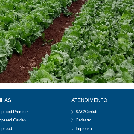
NHAS
ATENDIMENTO
opseed Premium
SAC/Contato
opseed Garden
Cadastro
opseed
Imprensa