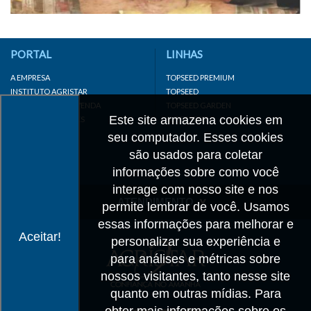
PORTAL
LINHAS
A EMPRESA
TOPSEED PREMIUM
INSTITUTO AGRISTAR
TOPSEED
DISTRIBUIDOR/REVENDA
TOPSEED GARDEN
Este site armazena cookies em
LINKS IMPORTANTES
SUPERSEED
CADASTRE-SE
seu computador. Esses cookies
MAPA DO SITE
são usados para coletar
informações sobre como você
interage com nosso site e nos
ATENDIMENTO
permite lembrar de você. Usamos
essas informações para melhorar e
CONTATO
Aceitar!
personalizar sua experiência e
CADASTRO
para análises e métricas sobre
IMPRENSA
nossos visitantes, tanto nesse site
TRABALHE CONOSCO
quanto em outras mídias. Para