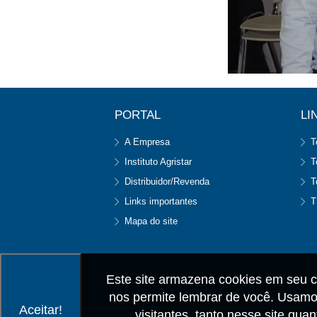
PORTAL
LI
A Empresa
T
Instituto Agristar
T
Distribuidor/Revenda
T
Links importantes
T
Mapa do site
Este site armazena cookies em seu c
nos permite lembrar de você. Usamos
Aceitar!
visitantes, tanto nesse site qu