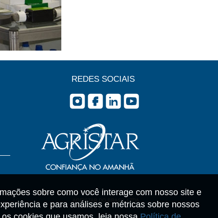
REDES SOCIAIS
rmações sobre como você interage com nosso site e
AGRISTAR DO BRASIL LTDA
xperiência e para análises e métricas sobre nossos
re os cookies que usamos, leia nossa
Política de