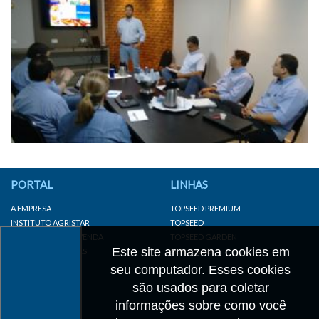
PORTAL
LINHAS
A EMPRESA
TOPSEED PREMIUM
INSTITUTO AGRISTAR
TOPSEED
DISTRIBUIDOR/REVENDA
TOPSEED GARDEN
Este site armazena cookies em
LINKS IMPORTANTES
SUPERSEED
CADASTRE-SE
seu computador. Esses cookies
MAPA DO SITE
são usados para coletar
informações sobre como você