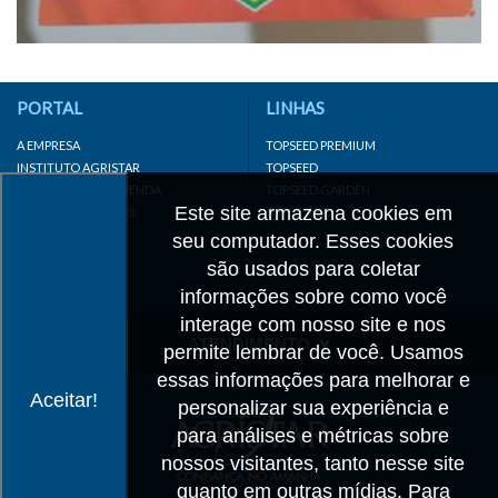
PORTAL
LINHAS
A EMPRESA
TOPSEED PREMIUM
INSTITUTO AGRISTAR
TOPSEED
DISTRIBUIDOR/REVENDA
TOPSEED GARDEN
Este site armazena cookies em
LINKS IMPORTANTES
SUPERSEED
CADASTRE-SE
seu computador. Esses cookies
MAPA DO SITE
são usados para coletar
informações sobre como você
interage com nosso site e nos
ATENDIMENTO
permite lembrar de você. Usamos
essas informações para melhorar e
CONTATO
Aceitar!
personalizar sua experiência e
CADASTRO
para análises e métricas sobre
IMPRENSA
nossos visitantes, tanto nesse site
TRABALHE CONOSCO
quanto em outras mídias. Para