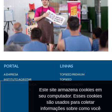
PORTAL
LINHAS
A EMPRESA
TOPSEED PREMIUM
INSTITUTO AGRISTAR
TOPSEED
DISTRIBUIDOR/REVENDA
TOPSEED GARDEN
Este site armazena cookies em
LINKS IMPORTANTES
SUPERSEED
CADASTRE-SE
seu computador. Esses cookies
MAPA DO SITE
são usados para coletar
informações sobre como você