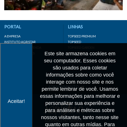
PORTAL
LINHAS
A EMPRESA
TOPSEED PREMIUM
INSTITUTO AGRISTAR
TOPSEED
DISTRIBUIDOR/REVENDA
TOPSEED GARDEN
Este site armazena cookies em
LINKS IMPORTANTES
SUPERSEED
CADASTRE-SE
seu computador. Esses cookies
MAPA DO SITE
são usados para coletar
informações sobre como você
interage com nosso site e nos
ATENDIMENTO
permite lembrar de você. Usamos
essas informações para melhorar e
CONTATO
Aceitar!
personalizar sua experiência e
CADASTRO
para análises e métricas sobre
IMPRENSA
nossos visitantes, tanto nesse site
TRABALHE CONOSCO
quanto em outras mídias. Para