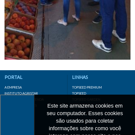
PORTAL
LINHAS
A EMPRESA
TOPSEED PREMIUM
INSTITUTO AGRISTAR
TOPSEED
DISTRIBUIDOR/REVENDA
TOPSEED GARDEN
Este site armazena cookies em
LINKS IMPORTANTES
SUPERSEED
CADASTRE-SE
seu computador. Esses cookies
MAPA DO SITE
são usados para coletar
informações sobre como você