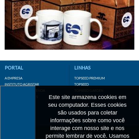
PORTAL
LINHAS
A EMPRESA
TOPSEED PREMIUM
INSTITUTO AGRISTAR
TOPSEED
DISTRIBUIDOR/REVENDA
TOPSEED GARDEN
Este site armazena cookies em
LINKS IMPORTANTES
SUPERSEED
CADASTRE-SE
seu computador. Esses cookies
MAPA DO SITE
são usados para coletar
informações sobre como você
interage com nosso site e nos
ATENDIMENTO
permite lembrar de você. Usamos