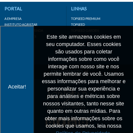
PORTAL
LINHAS
A EMPRESA
TOPSEED PREMIUM
INSTITUTO AGRISTAR
TOPSEED
DISTRIBUIDOR/REVENDA
TOPSEED GARDEN
Este site armazena cookies em
LINKS IMPORTANTES
SUPERSEED
CADASTRE-SE
seu computador. Esses cookies
MAPA DO SITE
são usados para coletar
informações sobre como você
interage com nosso site e nos
ATENDIMENTO
permite lembrar de você. Usamos
essas informações para melhorar e
CONTATO
Aceitar!
personalizar sua experiência e
CADASTRO
para análises e métricas sobre
IMPRENSA
nossos visitantes, tanto nesse site
TRABALHE CONOSCO
quanto em outras mídias. Para
obter mais informações sobre os
Matriz SP
cookies que usamos, leia nossa
+55 19 3514-7330