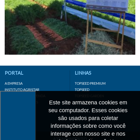
PORTAL
LINHAS
A EMPRESA
TOPSEED PREMIUM
INSTITUTO AGRISTAR
TOPSEED
DISTRIBUIDOR/REVENDA
TOPSEED GARDEN
Este site armazena cookies em
LINKS IMPORTANTES
SUPERSEED
CADASTRE-SE
seu computador. Esses cookies
MAPA DO SITE
são usados para coletar
informações sobre como você
interage com nosso site e nos
ATENDIMENTO