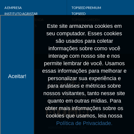
A EMPRESA
TOPSEED PREMIUM
INSTITUTO AGRISTAR
TOPSEED
DISTRIBUIDOR/REVENDA
TOPSEED GARDEN
Este site armazena cookies em
LINKS IMPORTANTES
SUPERSEED
CADASTRE-SE
seu computador. Esses cookies
MAPA DO SITE
são usados para coletar
informações sobre como você
interage com nosso site e nos
ATENDIMENTO
permite lembrar de você. Usamos
essas informações para melhorar e
CONTATO
Aceitar!
personalizar sua experiência e
CADASTRO
para análises e métricas sobre
IMPRENSA
nossos visitantes, tanto nesse site
TRABALHE CONOSCO
quanto em outras mídias. Para
obter mais informações sobre os
Matriz SP
cookies que usamos, leia nossa
+55 19 3514-7330
Política de Privacidade.
info@agristar.com.br
AGRISTAR DO BRASIL LTDA