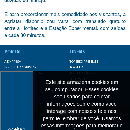
dúvidas de manejo.
E para proporcionar mais comodidade aos visitantes, a
Agristar disponibilizou vans com translado gratuito
entre a Hortitec e a Estação Experimental, com saídas
a cada 30 minutos.
PORTAL
LINHAS
A EMPRESA
TOPSEED PREMIUM
INSTITUTO AGRISTAR
TOPSEED
DISTRIBUIDOR/REVENDA
TOPSEED GARDEN
LINKS IMPORTANTES
SUPERSEED
Este site armazena cookies em
CADASTRE-SE
seu computador. Esses cookies
MAPA DO SITE
são usados para coletar
informações sobre como você
interage com nosso site e nos
ATENDIMENTO
permite lembrar de você. Usamos
CONTATO
essas informações para melhorar e
Aceitar!