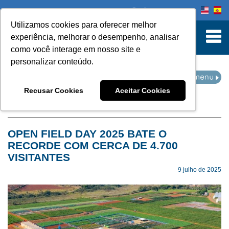
Onde comprar
Utilizamos cookies para oferecer melhor
turn to Content
experiência, melhorar o desempenho, analisar
como você interage em nosso site e
personalizar conteúdo.
EVENTOS
Recusar Cookies
Aceitar Cookies
Home
Eventos
OPEN FIELD DAY 2025 BATE O
RECORDE COM CERCA DE 4.700
VISITANTES
9 julho de 2025