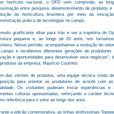
tor hortícola nacional, o OFD vem cumprindo, ao lo
roximação entre pesquisa, desenvolvimento de produtos e p
olução da horticultura brasileira por meio da inovaç
monstração prática de tecnologias no campo.
 muito gratificante olhar para trás e ver a trajetória 
trutura pequena e, ao longo de 20 anos, nos tornamos 
asileira. Nesse período, acompanhamos a evolução do seto
 campo e recebemos diferentes gerações de produtores 
ovação e oportunidades para desenvolver seus negócios", d
 produtos da empresa, Maurício Coutinho.
ém das vitrines de produtos, uma equipe técnica vinda de
sposição para orientar os produtores de acordo com as 
calidade. Os visitantes puderam trocar experiências e
ferentes culturas apresentadas, reforçando o caráter téc
o referência para o setor ao longo dos anos.
rante a edição comemorativa, as linhas profissionais Top