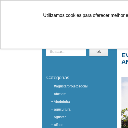
Linhas
Conheça a Agristar
Utilizamos cookies para oferecer melhor 
EVENTOS
Buscar em eventos
Ho
ok
E
A
Categorias
+ #agristarprojetosocial
+ abcsem
+ Abobrinha
+ agricultura
+ Agristar
+ alface