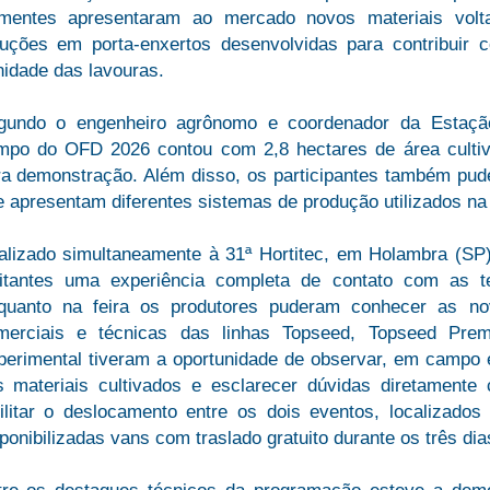
mentes apresentaram ao mercado novos materiais volta
luções em porta-enxertos desenvolvidas para contribuir 
nidade das lavouras.
gundo o engenheiro agrônomo e coordenador da Estação
mpo do OFD 2026 contou com 2,8 hectares de área cultiva
ra demonstração. Além disso, os participantes também pude
 apresentam diferentes sistemas de produção utilizados na h
alizado simultaneamente à 31ª Hortitec, em Holambra (SP
sitantes uma experiência completa de contato com as te
quanto na feira os produtores puderam conhecer as no
merciais e técnicas das linhas Topseed, Topseed Pr
perimental tiveram a oportunidade de observar, em campo 
s materiais cultivados e esclarecer dúvidas diretamente
cilitar o deslocamento entre os dois eventos, localizado
ponibilizadas vans com traslado gratuito durante os três dia