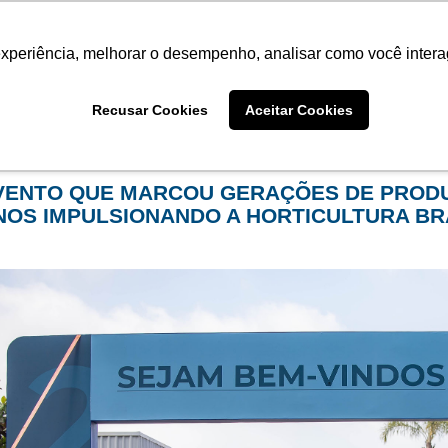
Termo de Conformidade
Informativo
Atendimento/SAC
experiência, melhorar o desempenho, analisar como você intera
AGRISTAR
INSTITUTO
NOT
Recusar Cookies
Aceitar Cookies
me
Eventos
VENTO QUE MARCOU GERAÇÕES DE PROD
NOS IMPULSIONANDO A HORTICULTURA BR