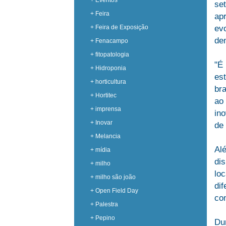
+ Eventos
se
+ Feira
ap
+ Feira de Exposição
ev
de
+ Fenacampo
+ fitopatologia
"É
+ Hidroponia
es
+ horticultura
br
+ Hortitec
ao
+ imprensa
in
+ Inovar
de
+ Melancia
Al
+ mídia
di
+ milho
lo
+ milho são joão
di
+ Open Field Day
com
+ Palestra
+ Pepino
Du