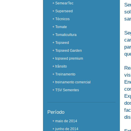
+ SemearTec
Se
+ Superseed
so
sa
+ Técnicos
+ Tomate
Se
+ Tomaticultura
ca
+ Topseed
pa
+ Topseed Garden
que
+ topseed premium
+ trânsito
Re
+ Treinamento
vi
En
+ treinamento comercial
co
+ TSV Sementes
Ex
do
fa
Período
dis
+ maio de 2014
+ junho de 2014