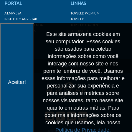
PORTAL
LINHAS
A EMPRESA
TOPSEED PREMIUM
INSTITUTO AGRISTAR
TOPSEED
DISTRIBUIDOR/REVENDA
TOPSEED GARDEN
LINKS IMPORTANTES
SUPERSEED
Este site armazena cookies em
CADASTRE-SE
seu computador. Esses cookies
MAPA DO SITE
são usados para coletar
informações sobre como você
interage com nosso site e nos
ATENDIMENTO
permite lembrar de você. Usamos
CONTATO
essas informações para melhorar e
Aceitar!
personalizar sua experiência e
CADASTRO
para análises e métricas sobre
IMPRENSA
nossos visitantes, tanto nesse site
TRABALHE CONOSCO
quanto em outras mídias. Para
obter mais informações sobre os
Matriz SP
cookies que usamos, leia nossa
+55 19 3514-7330
Política de Privacidade.
info@agristar.com.br
AGRISTAR DO BRASIL LTDA