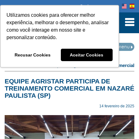
Onde comprar
Utilizamos cookies para oferecer melhor
turn to Content
experiência, melhorar o desempenho, analisar
como você interage em nosso site e
personalizar conteúdo.
EVENTOS
Recusar Cookies
Aceitar Cookies
Home
Eventos
filtro por categoria:
treinamento comercial
EQUIPE AGRISTAR PARTICIPA DE
TREINAMENTO COMERCIAL EM NAZARÉ
PAULISTA (SP)
14 fevereiro de 2025