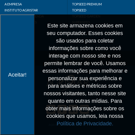
A EMPRESA
TOPSEED PREMIUM
INSTITUTO AGRISTAR
TOPSEED
DISTRIBUIDOR/REVENDA
TOPSEED GARDEN
LINKS IMPORTANTES
SUPERSEED
Este site armazena cookies em
CADASTRE-SE
seu computador. Esses cookies
MAPA DO SITE
são usados para coletar
informações sobre como você
interage com nosso site e nos
ATENDIMENTO
permite lembrar de você. Usamos
CONTATO
essas informações para melhorar e
Aceitar!
personalizar sua experiência e
CADASTRO
para análises e métricas sobre
IMPRENSA
nossos visitantes, tanto nesse site
TRABALHE CONOSCO
quanto em outras mídias. Para
obter mais informações sobre os
Matriz SP
cookies que usamos, leia nossa
+55 19 3514-7330
Política de Privacidade.
info@agristar.com.br
AGRISTAR DO BRASIL LTDA