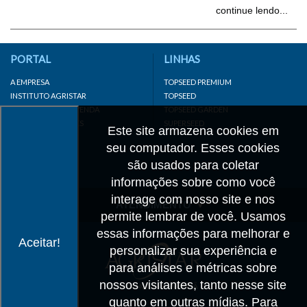
continue lendo...
PORTAL
LINHAS
A EMPRESA
TOPSEED PREMIUM
INSTITUTO AGRISTAR
TOPSEED
DISTRIBUIDOR/REVENDA
TOPSEED GARDEN
LINKS IMPORTANTES
SUPERSEED
Este site armazena cookies em
CADASTRE-SE
seu computador. Esses cookies
MAPA DO SITE
são usados para coletar
informações sobre como você
interage com nosso site e nos
ATENDIMENTO
permite lembrar de você. Usamos
CONTATO
essas informações para melhorar e
Aceitar!
personalizar sua experiência e
CADASTRO
para análises e métricas sobre
IMPRENSA
nossos visitantes, tanto nesse site
TRABALHE CONOSCO
quanto em outras mídias. Para