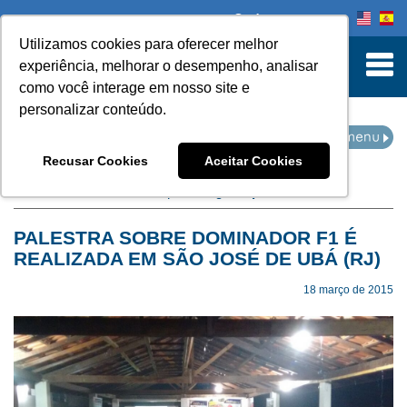
Onde comprar
Utilizamos cookies para oferecer melhor
turn to Content
experiência, melhorar o desempenho, analisar
como você interage em nosso site e
personalizar conteúdo.
EVENTOS
Recusar Cookies
Aceitar Cookies
Home
Eventos
filtro por categoria:
palestra
PALESTRA SOBRE DOMINADOR F1 É
REALIZADA EM SÃO JOSÉ DE UBÁ (RJ)
18 março de 2015