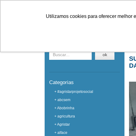
Linhas
Conheça a Agristar
Utilizamos cookies para oferecer melhor 
EVENTOS
Buscar em eventos
Ho
ok
S
D
Categorias
+ #agristarprojetosocial
+ abcsem
+ Abobrinha
+ agricultura
+ Agristar
+ alface