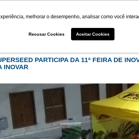
Termo de Conformidade
Informativo
Atendimento/SAC
experiência, melhorar o desempenho, analisar como você intera
AGRISTAR
INSTITUTO
NOT
Recusar Cookies
Aceitar Cookies
me
Eventos
filtro por categoria:
inovar
UPERSEED PARTICIPA DA 11ª FEIRA DE IN
A INOVAR