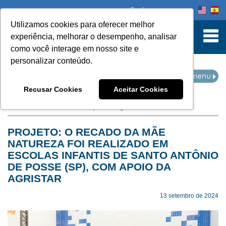
Onde comprar
Utilizamos cookies para oferecer melhor
turn to Content
experiência, melhorar o desempenho, analisar
como você interage em nosso site e
personalizar conteúdo.
EVENTOS
Recusar Cookies
Aceitar Cookies
Home
Eventos
filtro por categoria:
escola
PROJETO: O RECADO DA MÃE
NATUREZA FOI REALIZADO EM
ESCOLAS INFANTIS DE SANTO ANTÔNIO
DE POSSE (SP), COM APOIO DA
AGRISTAR
13 setembro de 2024