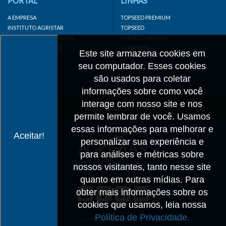
PORTAL
LINHAS
A EMPRESA
TOPSEED PREMIUM
INSTITUTO AGRISTAR
TOPSEED
DISTRIBUIDOR/REVENDA
TOPSEED GARDEN
LINKS IMPORTANTES
SUPERSEED
Este site armazena cookies em
CADASTRE-SE
seu computador. Esses cookies
MAPA DO SITE
são usados para coletar
informações sobre como você
interage com nosso site e nos
ATENDIMENTO
permite lembrar de você. Usamos
CONTATO
essas informações para melhorar e
Aceitar!
personalizar sua experiência e
CADASTRO
para análises e métricas sobre
IMPRENSA
nossos visitantes, tanto nesse site
TRABALHE CONOSCO
quanto em outras mídias. Para
obter mais informações sobre os
Matriz SP
cookies que usamos, leia nossa
+55 19 3514-7330
Política de Privacidade.
info@agristar.com.br
AGRISTAR DO BRASIL LTDA