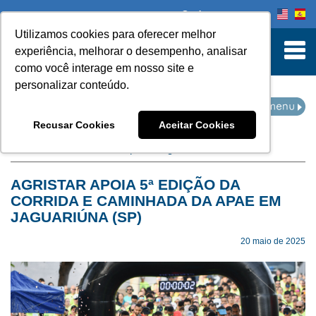
Onde comprar
Utilizamos cookies para oferecer melhor
turn to Content
experiência, melhorar o desempenho, analisar
como você interage em nosso site e
personalizar conteúdo.
EVENTOS
Recusar Cookies
Aceitar Cookies
Home
Eventos
filtro por categoria:
corrida
AGRISTAR APOIA 5ª EDIÇÃO DA
CORRIDA E CAMINHADA DA APAE EM
JAGUARIÚNA (SP)
20 maio de 2025