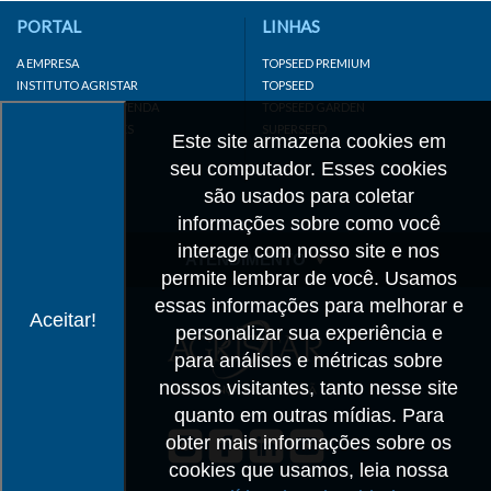
PORTAL
LINHAS
A EMPRESA
TOPSEED PREMIUM
INSTITUTO AGRISTAR
TOPSEED
DISTRIBUIDOR/REVENDA
TOPSEED GARDEN
LINKS IMPORTANTES
SUPERSEED
Este site armazena cookies em
CADASTRE-SE
seu computador. Esses cookies
MAPA DO SITE
são usados para coletar
informações sobre como você
interage com nosso site e nos
ATENDIMENTO
permite lembrar de você. Usamos
CONTATO
essas informações para melhorar e
Aceitar!
personalizar sua experiência e
CADASTRO
para análises e métricas sobre
IMPRENSA
nossos visitantes, tanto nesse site
TRABALHE CONOSCO
quanto em outras mídias. Para
obter mais informações sobre os
Matriz SP
cookies que usamos, leia nossa
+55 19 3514-7330