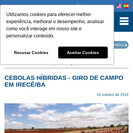
Onde comprar
Utilizamos cookies para oferecer melhor
turn to Content
experiência, melhorar o desempenho, analisar
como você interage em nosso site e
personalizar conteúdo.
EVENTOS
Recusar Cookies
Aceitar Cookies
Home
Eventos
filtro por categoria:
cebola
CEBOLAS HÍBRIDAS - GIRO DE CAMPO
EM IRECÊ/BA
16 outubro de 2014