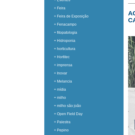
+ Eventos
+ Feira
A
+ Feira de Exposição
C
+ Fenacampo
+ fitopatologia
+ Hidroponia
+ horticultura
+ Hortitec
+ imprensa
+ Inovar
+ Melancia
+ mídia
+ milho
+ milho são joão
+ Open Field Day
+ Palestra
+ Pepino