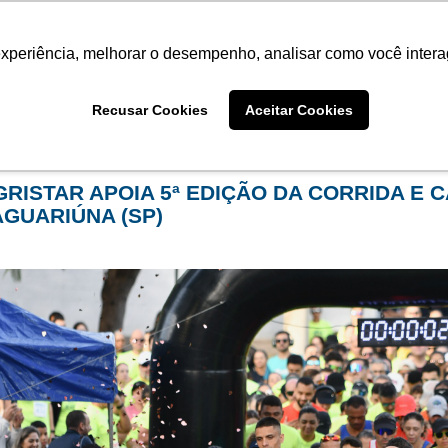
Termo de Conformidade
Informativo
Atendimento/SAC
experiência, melhorar o desempenho, analisar como você intera
AGRISTAR
INSTITUTO
NOT
Recusar Cookies
Aceitar Cookies
me
Eventos
filtro por categoria:
apae
GRISTAR APOIA 5ª EDIÇÃO DA CORRIDA E 
AGUARIÚNA (SP)