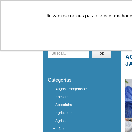
Linhas
Conheça a Agristar
Utilizamos cookies para oferecer melhor 
EVENTOS
Buscar em eventos
Ho
ok
A
J
Categorias
+ #agristarprojetosocial
+ abcsem
+ Abobrinha
+ agricultura
+ Agristar
+ alface