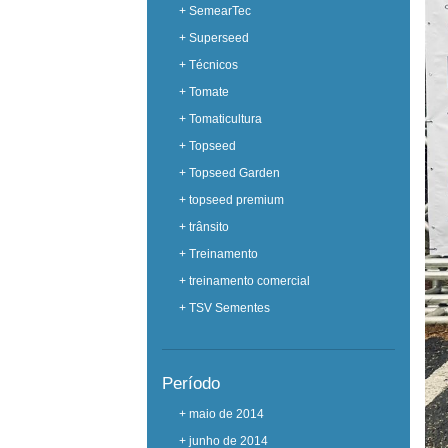
+ SemearTec
+ Superseed
+ Técnicos
+ Tomate
+ Tomaticultura
+ Topseed
+ Topseed Garden
+ topseed premium
+ trânsito
+ Treinamento
+ treinamento comercial
+ TSV Sementes
Período
+ maio de 2014
+ junho de 2014