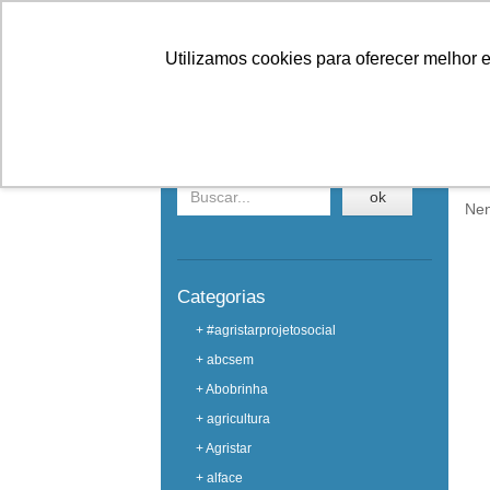
Linhas
Conheça a Agristar
Utilizamos cookies para oferecer melhor 
EVENTOS
Buscar em eventos
Ho
ok
Nen
Categorias
+ #agristarprojetosocial
+ abcsem
+ Abobrinha
+ agricultura
+ Agristar
+ alface