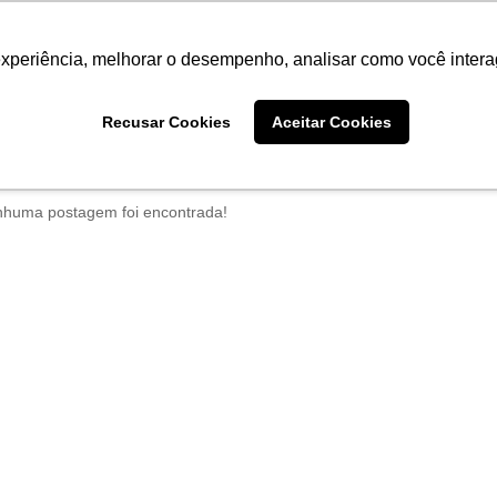
Termo de Conformidade
Informativo
Atendimento/SAC
experiência, melhorar o desempenho, analisar como você intera
AGRISTAR
INSTITUTO
NOT
Recusar Cookies
Aceitar Cookies
me
Eventos
filtro por arquivo de:
agosto de 2025
huma postagem foi encontrada!