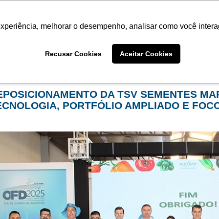
Termo de Conformidade
Informativo
Atendimento/SAC
experiência, melhorar o desempenho, analisar como você intera
AGRISTAR
INSTITUTO
NOT
Recusar Cookies
Aceitar Cookies
me
Eventos
filtro por arquivo de:
julho de 2025
EPOSICIONAMENTO DA TSV SEMENTES MA
ECNOLOGIA, PORTFÓLIO AMPLIADO E FOC