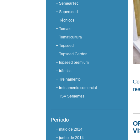
+ SemearTec
+ Superseed
+ Técnicos
+ Tomate
+ Tomaticultura
+ Topseed
+ Topseed Garden
+ topseed premium
+ trânsito
+ Treinamento
Com
+ treinamento comercial
re
+ TSV Sementes
Período
O
V
+ maio de 2014
+ junho de 2014