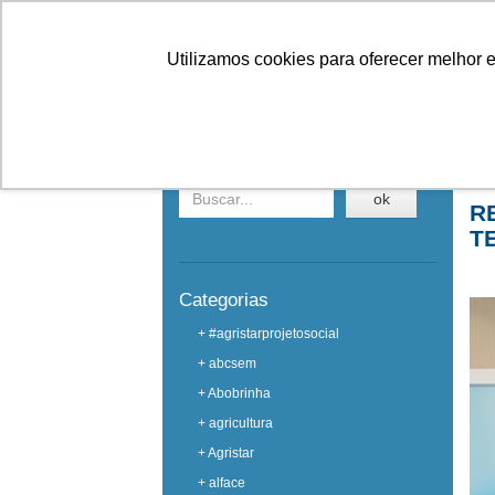
Linhas
Conheça a Agristar
Utilizamos cookies para oferecer melhor 
EVENTOS
Buscar em eventos
Ho
ok
R
T
Categorias
+ #agristarprojetosocial
+ abcsem
+ Abobrinha
+ agricultura
+ Agristar
+ alface