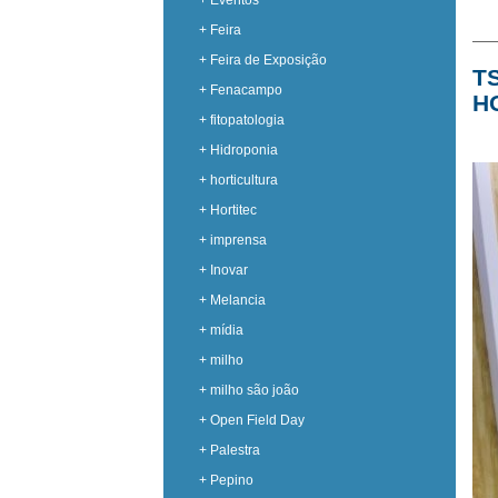
+ Eventos
+ Feira
+ Feira de Exposição
T
+ Fenacampo
H
+ fitopatologia
+ Hidroponia
+ horticultura
+ Hortitec
+ imprensa
+ Inovar
+ Melancia
+ mídia
+ milho
+ milho são joão
+ Open Field Day
+ Palestra
+ Pepino