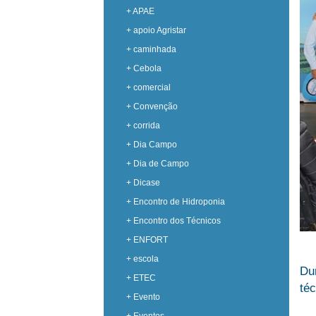
+ APAE
+ apoio Agristar
+ caminhada
+ Cebola
+ comercial
+ Convenção
+ corrida
+ Dia Campo
+ Dia de Campo
+ Dicase
+ Encontro de Hidroponia
+ Encontro dos Técnicos
+ ENFORT
+ escola
Du
+ ETEC
téc
+ Evento