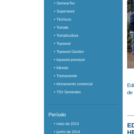
+ SemearTec
+ Superseed
+ Técnicos
+ Tomate
+ Tomaticultura
+ Topseed
+ Topseed Garden
+ topseed premium
+ trânsito
+ Treinamento
+ treinamento comercial
Edi
de 
+ TSV Sementes
Período
E
+ maio de 2014
H
+ junho de 2014