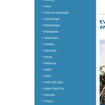
+ Eventos
+ Feira
+ Feira de Exposição
+ Fenacampo
E
+ fitopatologia
A
+ Hidroponia
+ horticultura
+ Hortitec
+ imprensa
+ Inovar
+ Melancia
+ mídia
+ milho
+ milho são joão
+ Open Field Day
+ Palestra
+ Pepino