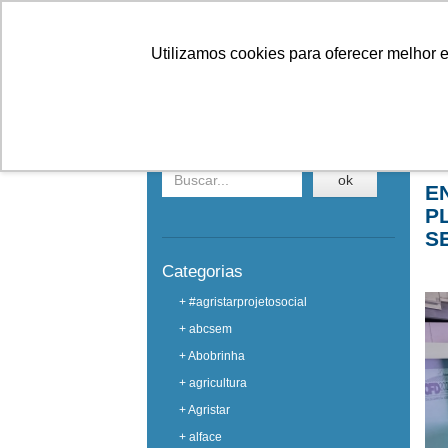
Linhas
Conheça a Agristar
Utilizamos cookies para oferecer melhor 
EVENTOS
Buscar em eventos
Ho
ok
E
P
S
Categorias
+ #agristarprojetosocial
+ abcsem
+ Abobrinha
+ agricultura
+ Agristar
+ alface