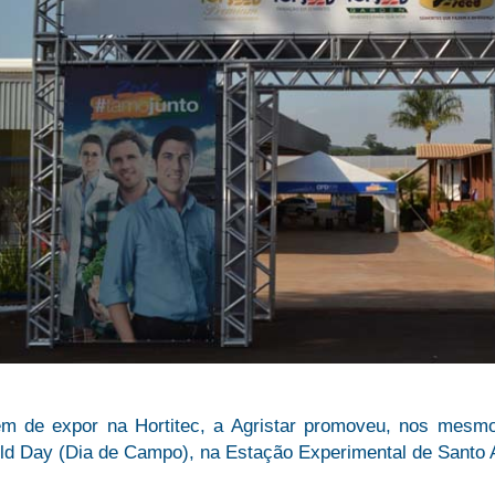
ém de expor na Hortitec, a Agristar promoveu, nos mesmo
eld Day (Dia de Campo), na Estação Experimental de Santo 