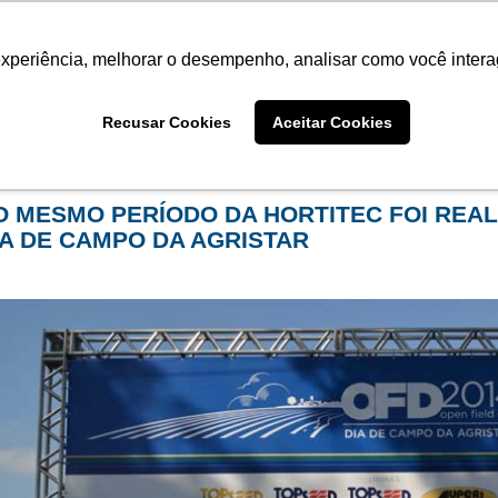
Termo de Conformidade
Informativo
Atendimento/SAC
experiência, melhorar o desempenho, analisar como você intera
AGRISTAR
INSTITUTO
NOT
Recusar Cookies
Aceitar Cookies
me
Eventos
filtro por arquivo de:
junho de 2014
O MESMO PERÍODO DA HORTITEC FOI REALI
IA DE CAMPO DA AGRISTAR