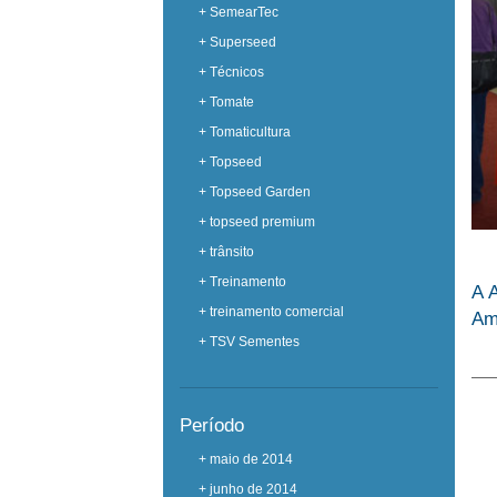
+ SemearTec
+ Superseed
+ Técnicos
+ Tomate
+ Tomaticultura
+ Topseed
+ Topseed Garden
+ topseed premium
+ trânsito
+ Treinamento
A A
+ treinamento comercial
Amé
+ TSV Sementes
Período
+ maio de 2014
+ junho de 2014