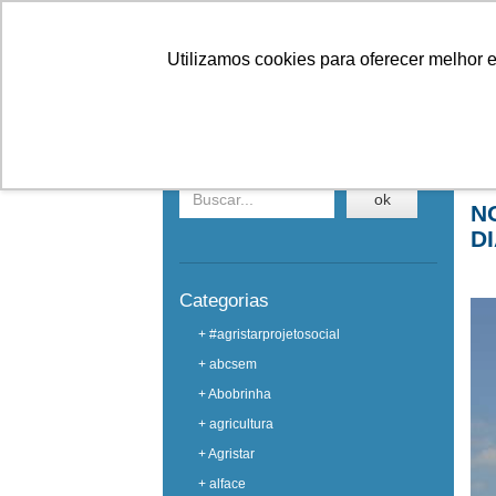
Linhas
Conheça a Agristar
Utilizamos cookies para oferecer melhor 
EVENTOS
Buscar em eventos
Ho
ok
N
D
Categorias
+ #agristarprojetosocial
+ abcsem
+ Abobrinha
+ agricultura
+ Agristar
+ alface