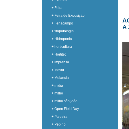
+ Eventos
+ Feira
+ Feira de Exposição
A
+ Fenacampo
A 
+ fitopatologia
+ Hidroponia
+ horticultura
+ Hortitec
+ imprensa
+ Inovar
+ Melancia
+ mídia
+ milho
+ milho são joão
+ Open Field Day
+ Palestra
+ Pepino