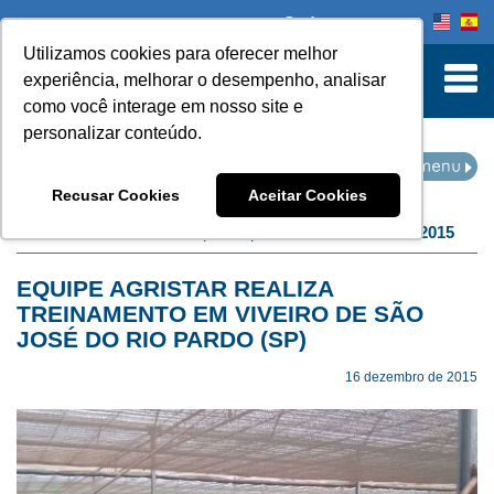
Onde comprar
Utilizamos cookies para oferecer melhor
turn to Content
experiência, melhorar o desempenho, analisar
como você interage em nosso site e
personalizar conteúdo.
EVENTOS
Recusar Cookies
Aceitar Cookies
Home
Eventos
filtro por arquivo de:
dezembro de 2015
EQUIPE AGRISTAR REALIZA
TREINAMENTO EM VIVEIRO DE SÃO
JOSÉ DO RIO PARDO (SP)
16 dezembro de 2015