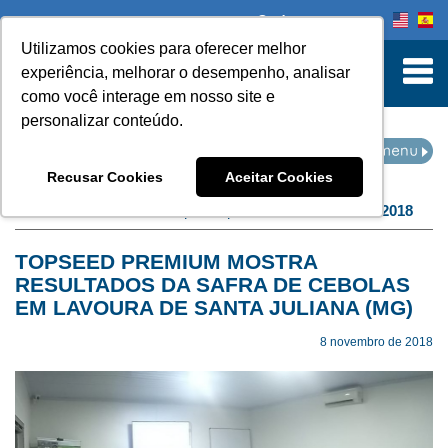
Onde comprar
Utilizamos cookies para oferecer melhor
turn to Content
experiência, melhorar o desempenho, analisar
como você interage em nosso site e
personalizar conteúdo.
EVENTOS
Recusar Cookies
Aceitar Cookies
Home
Eventos
filtro por arquivo de:
novembro de 2018
TOPSEED PREMIUM MOSTRA
RESULTADOS DA SAFRA DE CEBOLAS
EM LAVOURA DE SANTA JULIANA (MG)
8 novembro de 2018