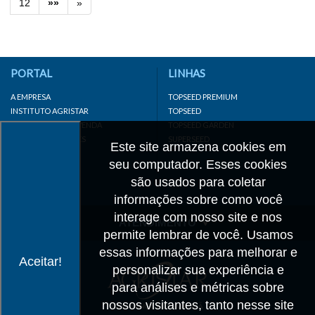
12
»»
»
PORTAL
LINHAS
A EMPRESA
TOPSEED PREMIUM
INSTITUTO AGRISTAR
TOPSEED
DISTRIBUIDOR/REVENDA
TOPSEED GARDEN
LINKS IMPORTANTES
SUPERSEED
Este site armazena cookies em
CADASTRE-SE
seu computador. Esses cookies
MAPA DO SITE
são usados para coletar
informações sobre como você
interage com nosso site e nos
ATENDIMENTO
permite lembrar de você. Usamos
CONTATO
essas informações para melhorar e
Aceitar!
personalizar sua experiência e
CADASTRO
para análises e métricas sobre
IMPRENSA
nossos visitantes, tanto nesse site
TRABALHE CONOSCO