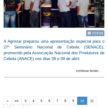
A Agristar preparou uma apresentação especial para o
27º Seminário Nacional de Cebola (SENACE),
promovido pela Associação Nacional dos Produtores de
Cebola (ANACE) nos dias 08 e 09 de abril.
continue lendo...
«
««
3
4
5
6
7
8
9
10
11