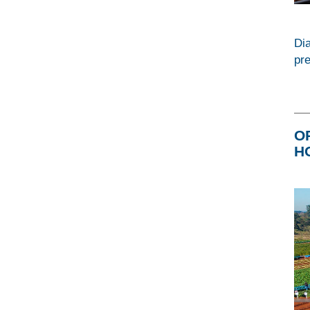
Di
pre
O
H