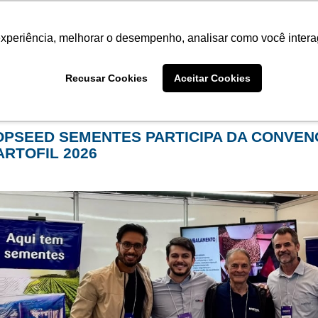
Termo de Conformidade
Informativo
Atendimento/SAC
experiência, melhorar o desempenho, analisar como você intera
AGRISTAR
INSTITUTO
NOT
Recusar Cookies
Aceitar Cookies
me
Eventos
OPSEED SEMENTES PARTICIPA DA CONVEN
ARTOFIL 2026