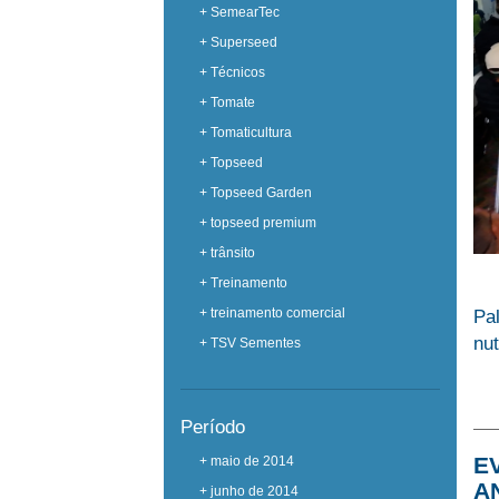
+ SemearTec
+ Superseed
+ Técnicos
+ Tomate
+ Tomaticultura
+ Topseed
+ Topseed Garden
+ topseed premium
+ trânsito
+ Treinamento
+ treinamento comercial
Pa
nu
+ TSV Sementes
Período
E
+ maio de 2014
A
+ junho de 2014