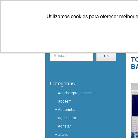
Linhas
Conheça a Agristar
Utilizamos cookies para oferecer melhor 
EVENTOS
Buscar em eventos
Ho
ok
T
B
Categorias
+ #agristarprojetosocial
+ abcsem
+ Abobrinha
+ agricultura
+ Agristar
+ alface