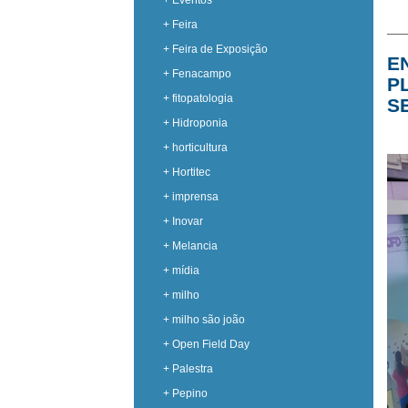
+ Eventos
+ Feira
+ Feira de Exposição
E
+ Fenacampo
P
+ fitopatologia
S
+ Hidroponia
+ horticultura
+ Hortitec
+ imprensa
+ Inovar
+ Melancia
+ mídia
+ milho
+ milho são joão
+ Open Field Day
+ Palestra
+ Pepino