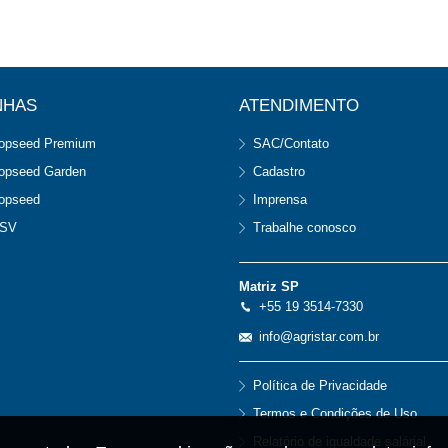
NHAS
ATENDIMENTO
opseed Premium
SAC/Contato
opseed Garden
Cadastro
opseed
Imprensa
SV
Trabalhe conosco
Matriz SP
+55 19 3514-7330
info@agristar.com.br
Política de Privacidade
Termos e Condições de Uso
Relatório de igualdade salárial