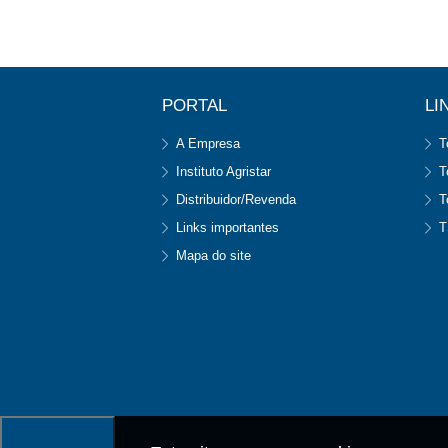
PORTAL
LI
A Empresa
T
Instituto Agristar
T
Distribuidor/Revenda
T
Links importantes
T
Mapa do site