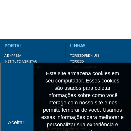
PORTAL
LINHAS
A EMPRESA
TOPSEED PREMIUM
INSTITUTO AGRISTAR
TOPSEED
DISTRIBUIDOR/REVENDA
TOPSEED GARDEN
Este site armazena cookies em
LINKS IMPORTANTES
SUPERSEED
CADASTRE-SE
seu computador. Esses cookies
MAPA DO SITE
são usados para coletar
informações sobre como você
interage com nosso site e nos
ATENDIMENTO
permite lembrar de você. Usamos
essas informações para melhorar e
CONTATO
Aceitar!
personalizar sua experiência e
CADASTRO