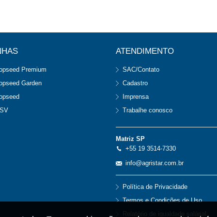
NHAS
ATENDIMENTO
opseed Premium
SAC/Contato
opseed Garden
Cadastro
opseed
Imprensa
SV
Trabalhe conosco
Matriz SP
+55 19 3514-7330
info@agristar.com.br
Política de Privacidade
Termos e Condições de Uso
Relatório de igualdade salárial