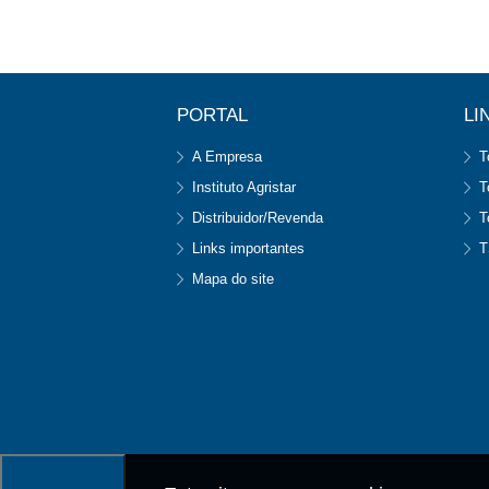
PORTAL
LI
A Empresa
T
Instituto Agristar
T
Distribuidor/Revenda
T
Links importantes
T
Mapa do site